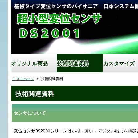
オリジナル商品
技術関連資料
カスタマイズ
ＴＯＰページ
> 技術関連資料
技術関連資料
センサについて
変位センサDS2001シリーズは小型・薄い・デジタル出力を特