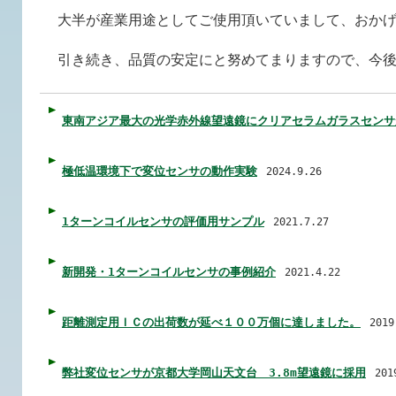
大半が産業用途としてご使用頂いていまして、おか
引き続き、品質の安定にと努めてまりますので、今
東南アジア最大の光学赤外線望遠鏡にクリアセラムガラスセンサ
極低温環境下で変位センサの動作実験
2024.9.26
1ターンコイルセンサの評価用サンプル
2021.7.27
新開発・1ターンコイルセンサの事例紹介
2021.4.22
距離測定用ＩＣの出荷数が延べ１００万個に達しました。
2019
弊社変位センサが京都大学岡山天文台 3.8m望遠鏡に採用
201