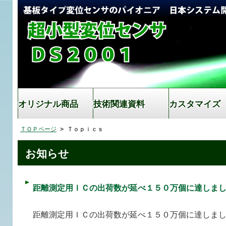
オリジナル商品
技術関連資料
カスタマイズ
ＴＯＰページ
> Ｔｏｐｉｃｓ
お知らせ
距離測定用ＩＣの出荷数が延べ１５０万個に達しま
距離測定用ＩＣの出荷数が延べ１５０万個に達しま