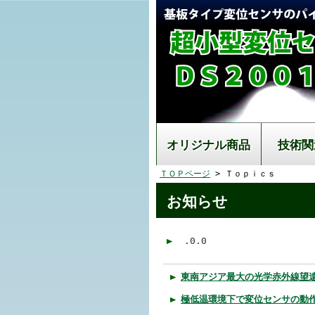
オリジナル商品
技術関
ＴＯＰページ
> Ｔｏｐｉｃｓ
お知らせ
.0.0
東南アジア最大の光学赤外線望
極低温環境下で変位センサの動