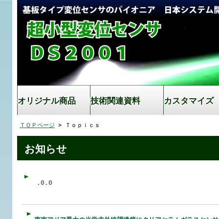
オリジナル商品
技術関連資料
カスタマイズ
ＴＯＰページ
> Ｔｏｐｉｃｓ
お知らせ
.0.0